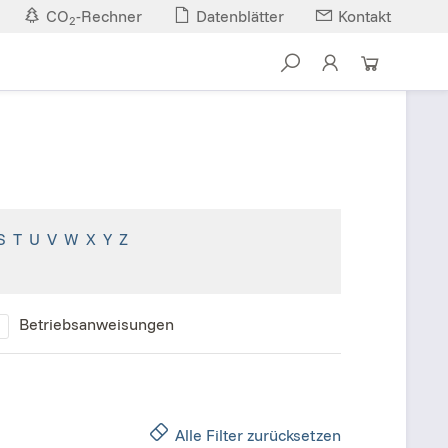
CO
-Rechner
Datenblätter
Kontakt
2
S
T
U
V
W
X
Y
Z
Betriebsanweisungen
Alle Filter zurücksetzen