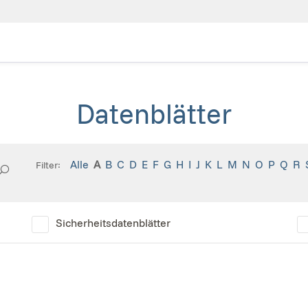
Datenblätter
Alle
A
B
C
D
E
F
G
H
I
J
K
L
M
N
O
P
Q
R
Filter:
Sicherheitsdatenblätter