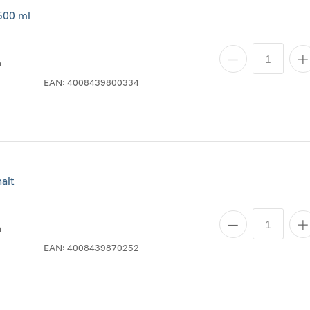
500 ml
n
EAN:
4008439800334
alt
n
EAN:
4008439870252