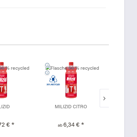
LIZID
MILIZID CITRO
PERO
72 € *
6,34 € *
89,
ab