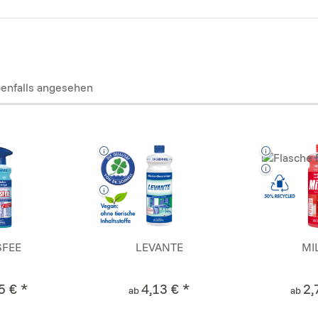
enfalls angesehen
SFEE
LEVANTE
MI
5 € *
4,13 € *
2,
ab
ab