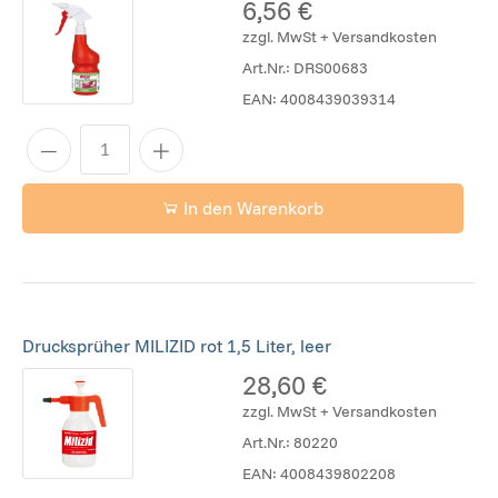
6,56 €
zzgl. MwSt + Versandkosten
Art.Nr.:
DRS00683
EAN:
4008439039314
In den Warenkorb
Drucksprüher MILIZID rot 1,5 Liter, leer
28,60 €
zzgl. MwSt + Versandkosten
Art.Nr.:
80220
EAN:
4008439802208