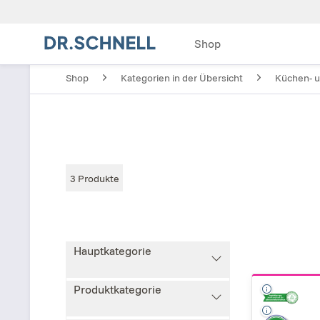
Shop
Shop
Kategorien in der Übersicht
Küchen- u
3
Produkte
Hauptkategorie
Produktkategorie
Küchen- und
Lebensmittelhygiene