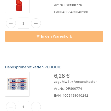
Art.Nr.:
DRS00776
EAN:
4008439040280
In den Warenkorb
Handsprüheretiketten PEROCID
6,28 €
zzgl. MwSt + Versandkosten
Art.Nr.:
DRS00774
EAN:
4008439040242