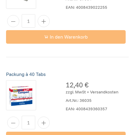
EAN:
4008439022255
In den Warenkorb
Packung à 40 Tabs
12,40 €
zzgl. MwSt + Versandkosten
Art.Nr.:
36035
EAN:
4008439360357