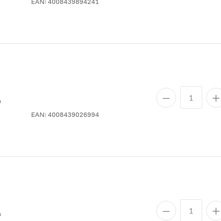
EAN:
4008439894241
n
EAN:
4008439026994
n