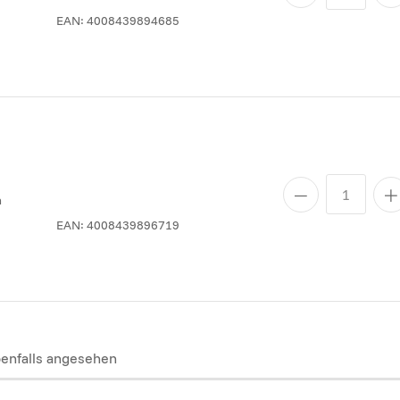
EAN:
4008439894685
n
EAN:
4008439896719
enfalls angesehen