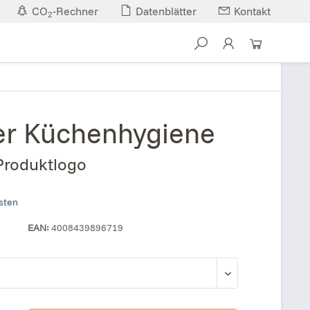
CO
-Rechner
Datenblätter
Kontakt
2
er Küchenhygiene
 Produktlogo
osten
EAN:
4008439896719