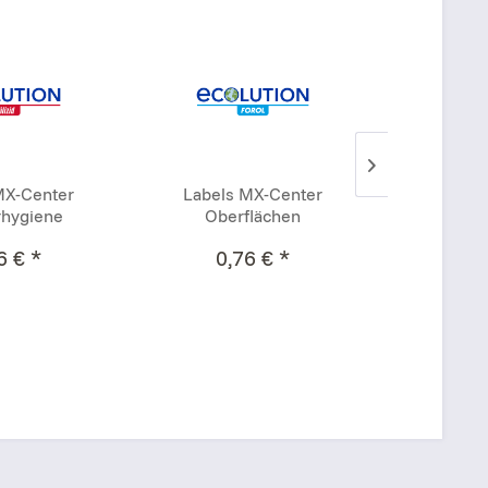
MX-Center
Labels MX-Center
Handsprü
rhygiene
Oberflächen
6 € *
0,76 € *
6,