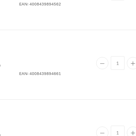
EAN:
4008439894562
n
EAN:
4008439894661
n