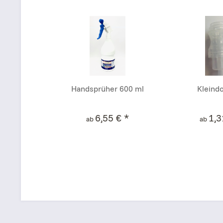
Handsprüher 600 ml
Kleindo
6,55 € *
1,3
ab
ab