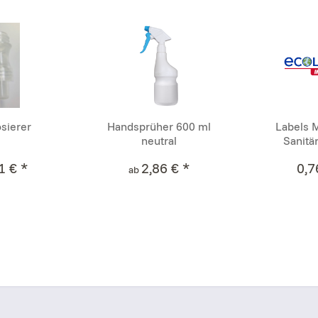
sierer
Handsprüher 600 ml
Labels 
neutral
Sanitä
1 € *
2,86 € *
0,7
ab