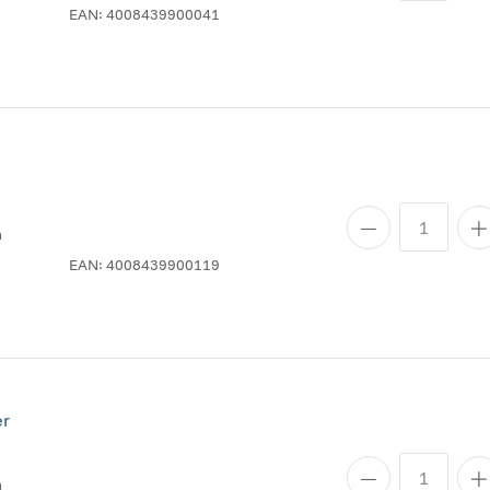
EAN:
4008439900041
n
EAN:
4008439900119
er
n