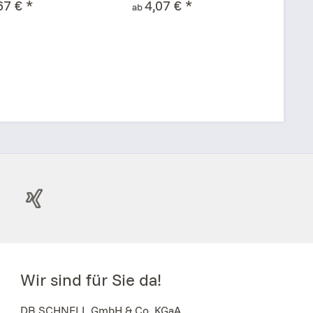
67 € *
4,07 € *
1
ab
ab
Wir sind für Sie da!
DR.SCHNELL GmbH & Co. KGaA