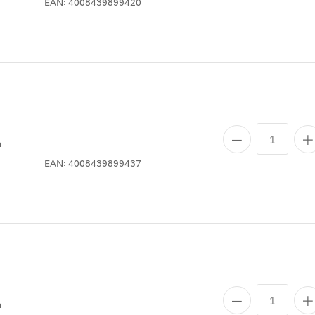
EAN:
4008439899420
n
EAN:
4008439899437
n