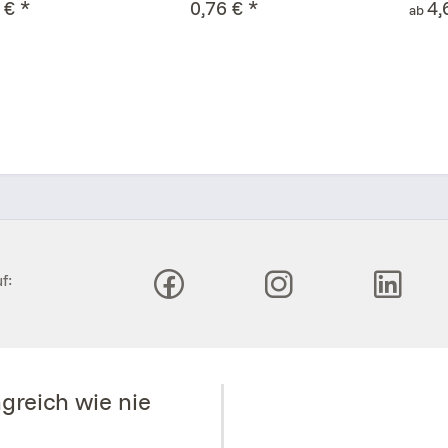
 € *
0,76 € *
4,
ab
f:
greich wie nie