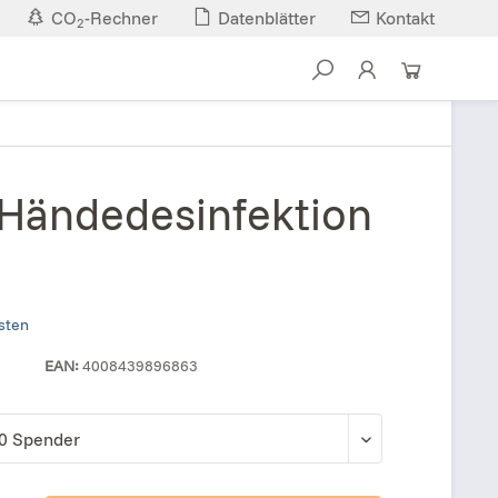
CO
-Rechner
Datenblätter
Kontakt
2
e
 Händedesinfektion
osten
EAN:
4008439896863