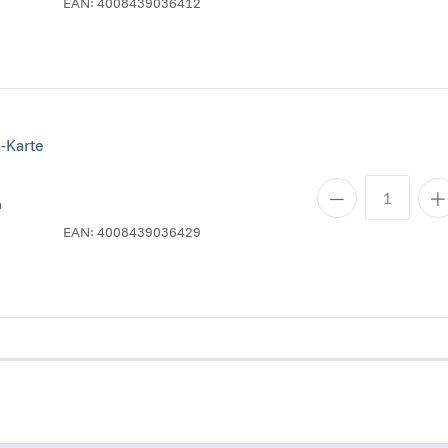
EAN:
4008439036412
-Karte
n
EAN:
4008439036429