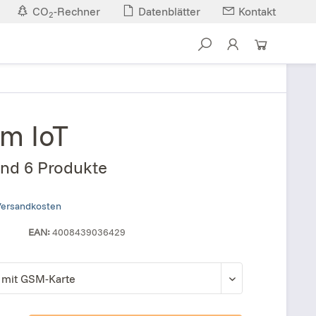
CO
-Rechner
Datenblätter
Kontakt
2
m IoT
nd 6 Produkte
 Versandkosten
EAN:
4008439036429