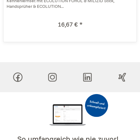
Kennenlernset mit ECOLUTION FOROL & MILIZID Stick,
Handsprüher & ECOLUTION...
16,67 € *
So umfangreich wie nie zuvor!