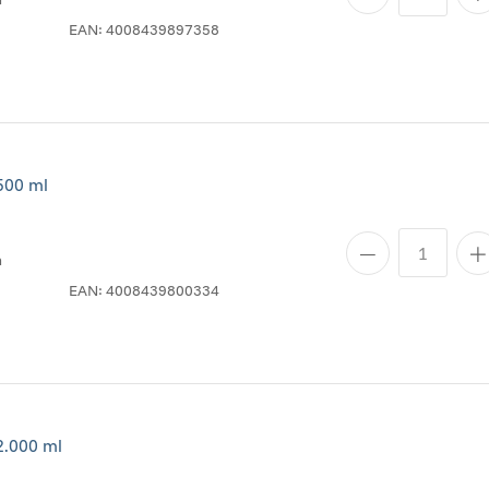
EAN:
4008439897358
500 ml
n
EAN:
4008439800334
.000 ml