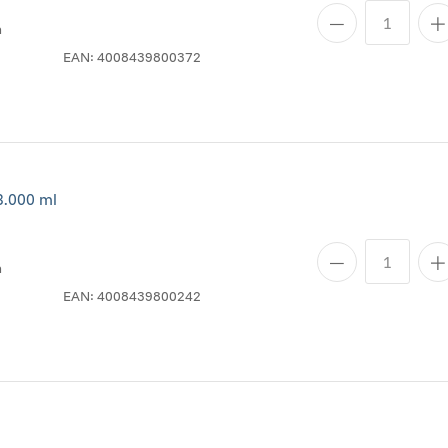
n
EAN:
4008439800372
.000 ml
n
EAN:
4008439800242