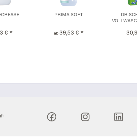
EGREASE
PRIMA SOFT
DR.SC
VOLLWASCH
3 € *
39,53 € *
30,9
ab
f: