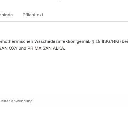
ebinde
Pflichttext
r chemothermischen Wäschedesinfektion gemäß § 18 IfSG/RKI (be
 SAN OXY und PRIMA SAN ALKA.
 Reiter Anwendung!