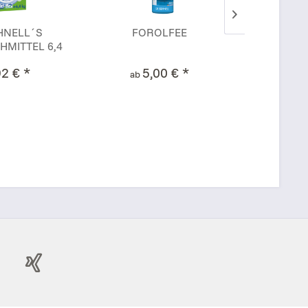
HNELL´S
FOROLFEE
PRIMA p
MITTEL 6,4
s
kg
2 € *
5,00 € *
40
ab
ab