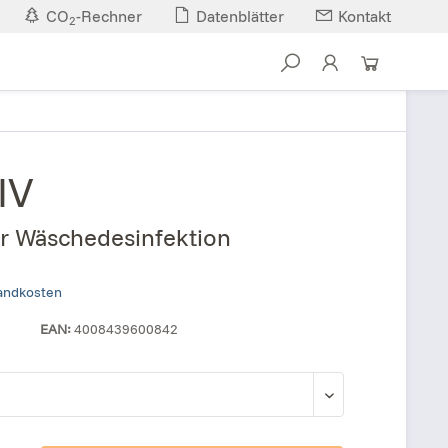
CO
-Rechner
Datenblätter
Kontakt
2
IV
zur Wäschedesinfektion
sandkosten
EAN:
4008439600842