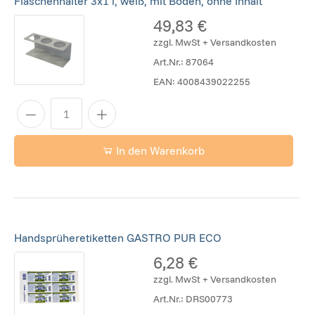
Flaschenhalter 3x1 l, weiß, mit Boden, ohne Inhalt
49,83 €
zzgl. MwSt + Versandkosten
Art.Nr.:
87064
EAN:
4008439022255
In den Warenkorb
Handsprüheretiketten GASTRO PUR ECO
6,28 €
zzgl. MwSt + Versandkosten
Art.Nr.:
DRS00773