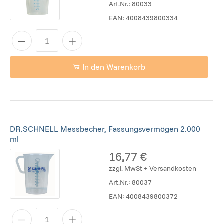
Art.Nr.:
80033
EAN:
4008439800334
In den Warenkorb
DR.SCHNELL Messbecher, Fassungsvermögen 2.000
ml
16,77 €
zzgl. MwSt + Versandkosten
Art.Nr.:
80037
EAN:
4008439800372