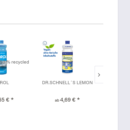
ROL
DR.SCHNELL´S LEMON
GLAS
65 € *
4,69 € *
4
ab
ab